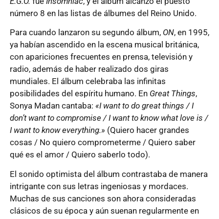
E.G.O.
fue
Insomniac
, y el álbum alcanzó el puesto
número 8 en las listas de álbumes del Reino Unido.
Para cuando lanzaron su segundo álbum,
ON
, en 1995,
ya habían ascendido en la escena musical británica,
con apariciones frecuentes en prensa, televisión y
radio, además de haber realizado dos giras
mundiales. El álbum celebraba las infinitas
posibilidades del espíritu humano. En
Great Things
,
Sonya Madan cantaba:
«I want to do great things / I
don’t want to compromise / I want to know what love is /
I want to know everything.»
(Quiero hacer grandes
cosas / No quiero comprometerme / Quiero saber
qué es el amor / Quiero saberlo todo).
El sonido optimista del álbum contrastaba de manera
intrigante con sus letras ingeniosas y mordaces.
Muchas de sus canciones son ahora consideradas
clásicos de su época y aún suenan regularmente en